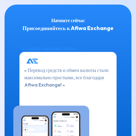
Начните сейчас
Присоединяйтесь к Afiwa Exchange
Создайте аккаунт сейчас
« Перевод средств и обмен валюты стали
максимально простыми, все благодаря
Afiwa Exchange! »