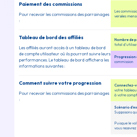
Paiement des commissions
Les commissi
Pour recevoir les commissions des parrainages
versées mens
:
Tableau de bord des affiliés
Nombre de pa
total d'utilisa
Les affiliés auront accès à un tableau de bord
de compte utilisateur où ils pourront suivre leurs
Progression 
performances. Le tableau de bord affichera les
commission
informations suivantes :
Comment suivre votre progression
Connectez-vo
votre tableau
Pour recevoir les commissions des parrainages
à votre compt
:
Scénario d'e
Supposons que
Puisque le vo
vous recevre