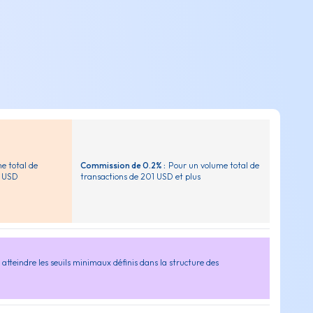
e total de
Commission de 0.2% :
Pour un volume total de
0 USD
transactions de 201 USD et plus
 atteindre les seuils minimaux définis dans la structure des