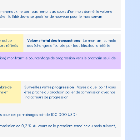
ion minimaux ne sont pas remplis au cours d'un mois donné, le volume
sé et l'affilié devra se qualifier de nouveau pour le mois suivant
n actuel
Volume total des transactions :
Le montant cumulé
urs référés
des échanges effectués par les utilisateurs référés
ion) montrant le pourcentage de progression vers le prochain seuil de
mbre de
Surveillez votre progression :
Voyez à quel point vous
ns et
êtes proche du prochain palier de commission avec nos
indicateurs de progression
ons pour ces parrainages soit de 100 000 USD :
commission de 0,2 %. Au cours de la première semaine du mois suivant,