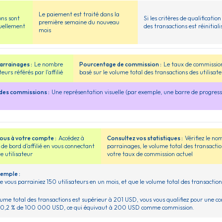
Le paiement est traité dans la
ons sont
Si les critères de qualificat
première semaine du nouveau
uellement
des transactions est réinitiali
mois
rrainages :
Le nombre
Pourcentage de commission :
Le taux de commissio
teurs référés par l'affilié
basé sur le volume total des transactions des utilisate
des commissions :
Une représentation visuelle (par exemple, une barre de progress
us à votre compte :
Accédez à
Consultez vos statistiques :
Vérifiez le no
 de bord d'affilié en vous connectant
parrainages, le volume total des transactio
e utilisateur
votre taux de commission actuel
xemple :
 vous parrainiez 150 utilisateurs en un mois, et que le volume total des transacti
lume total des transactions est supérieur à 201 USD, vous vous qualifiez pour une 
z 0,2 % de 100 000 USD, ce qui équivaut à 200 USD comme commission.