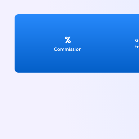
%
G
t
Commission